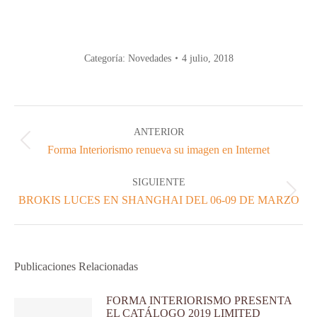
Categoría:
Novedades
4 julio, 2018
Navegación
entre
ANTERIOR
publicaciones
Publicación
Forma Interiorismo renueva su imagen en Internet
anterior:
SIGUIENTE
Publicación
BROKIS LUCES EN SHANGHAI DEL 06-09 DE MARZO
siguiente:
Publicaciones Relacionadas
FORMA INTERIORISMO PRESENTA
EL CATÁLOGO 2019 LIMITED