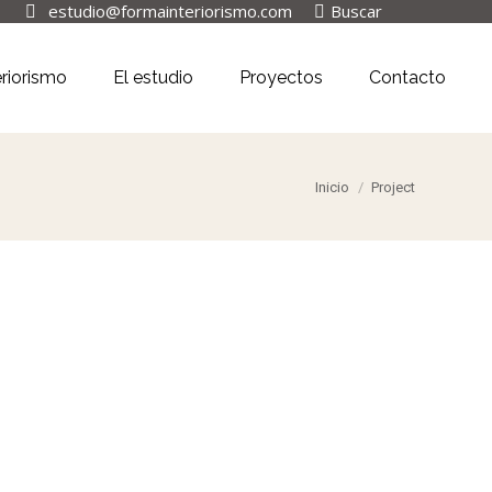
Buscar:
estudio@formainteriorismo.com
Buscar
eriorismo
El estudio
Proyectos
Contacto
Estás aquí:
Inicio
Project